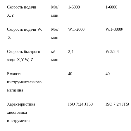
Скорость подачи
Мм/
1-6000
1-6000
X,Y,
мин
Скорость подачи W,
Мм/
W:1-2000
W:1-3000/
Z
мин
Скорость быстрого
м/
2,4
W:3/2.4
хода X,Y W, Z
мин
Емкость
40
40
инструментального
магазина
Характеристика
ISO 7:24 JT50
ISO 7:24 JT50
хвостовика
инструмента