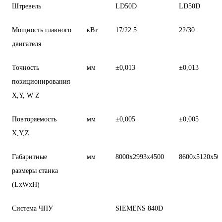
Штревель
LD50D
LD50D
Мощность главного
кВт
17/22.5
22/30
двигателя
Точность
мм
±0,013
±0,013
позиционирования
X,Y, W Z
Повторяемость
мм
±0,005
±0,005
X,Y,Z
Габаритные
мм
8000x2993x4500
8600х5120х50
размеры станка
(LxWxH)
Система ЧПУ
SIEMENS 840D