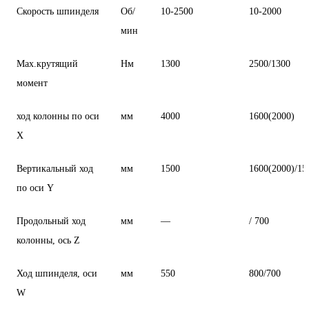
Скорость шпинделя
Об/
10-2500
10-2000
мин
Мах.крутящий
Нм
1300
2500/1300
момент
ход колонны по оси
мм
4000
1600(2000)
X
Вертикальный ход
мм
1500
1600(2000)/15
по оси Y
Продольный ход
мм
—
/ 700
колонны, ось Z
Ход шпинделя, оси
мм
550
800/700
W