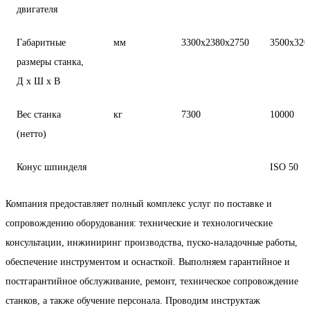
двигателя
Габаритные
мм
3300х2380х2750
3500х320
размеры станка,
Д х Ш х В
Вес станка
кг
7300
10000
(нетто)
Конус шпинделя
ISO 50
Компания предоставляет полный комплекс услуг по поставке и
сопровождению оборудования: технические и технологические
консультации, инжиниринг производства, пуско-наладочные работы,
обеспечение инструментом и оснасткой. Выполняем гарантийное и
постгарантийное обслуживание, ремонт, техническое сопровождение
станков, а также обучение персонала. Проводим инструктаж