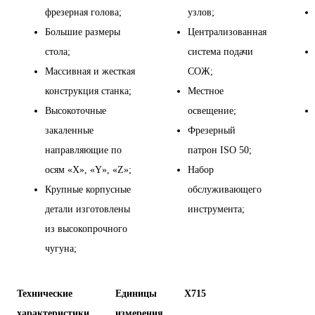
фрезерная голова;
узлов;
Большие размеры
Централизованная
стола;
система подачи
Массивная и жесткая
СОЖ;
конструкция станка;
Местное
Высокоточные
освещение;
закаленные
Фрезерный
направляющие по
патрон ISO 50;
осям «Х», «Y», «Z»;
Набор
Крупные корпусные
обслуживающего
детали изготовлены
инструмента;
из высокопрочного
чугуна;
Технические
Единицы
X
715
характеристики
измерения