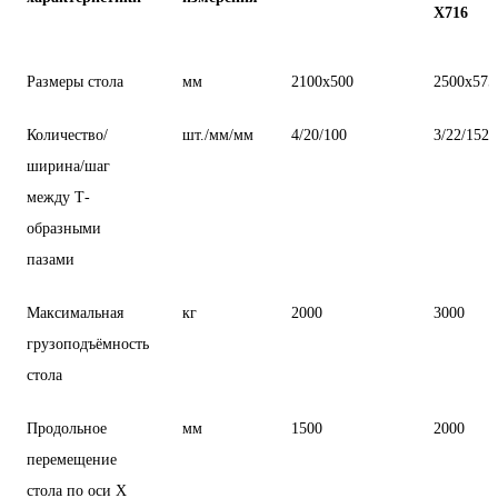
Х716
Размеры стола
мм
2100х500
2500х575
Количество/
шт./мм/мм
4/20/100
3/22/152
ширина/шаг
между Т-
образными
пазами
Максимальная
кг
2000
3000
грузоподъёмность
стола
Продольное
мм
1500
2000
перемещение
стола по оси Х