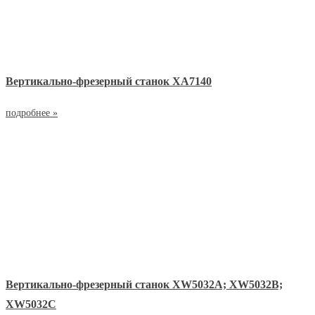
Вертикально-фрезерный станок ХА7140
подробнее »
Вертикально-фрезерный станок ХW5032А; ХW5032В;
ХW5032С