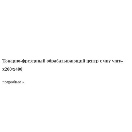
Токарно-фрезерный обрабатывающий центр с чпу vmт–
х200/x400
подробнее »