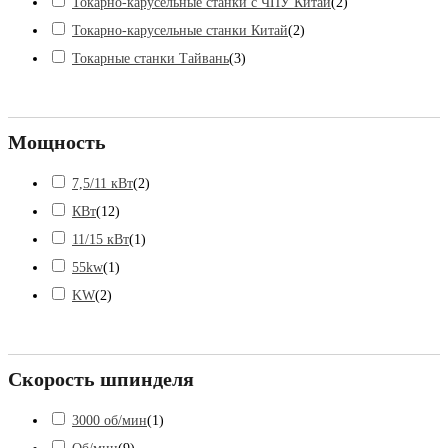
Токарно-карусельные станки с ЧПУ Китай
(
2
)
Токарно-карусельные станки Китай
(
2
)
Токарные станки Тайвань
(
3
)
Мощность
7,5/11 кВт
(
2
)
КВт
(
12
)
11/15 кВт
(
1
)
55kw
(
1
)
KW
(
2
)
Скорость шпинделя
3000 об/мин
(
1
)