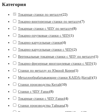
Категория
Токарные станки по металлу
(
22
)
Токарно-винторезные станки по металлу
(
7
)
Токарные станки с ЧПУ по металлу
(
8
)
Токарно-прутковые станки с ЧПУ
(
1
)
Токарно-карусельные станки
(
4
)
Токарно-карусельные станки с ЧПУ
(
2
)
Вертикальные токарные станки с ЧПУ по металлу
(
1
)
Токарно-фрезерные многоцелевые станки с ЧПУ
(
1
)
Станки по металлу из Южной Кореи
(
1
)
Металлообрабатывающие станки KAIDA (Китай)
(
1
)
Станки производства Китай
(
10
)
Станки с ЧПУ Fanuc
(
8
)
Токарные станки с ЧПУ Fanuc
(
4
)
Станки производства Тайвань
(
3
)