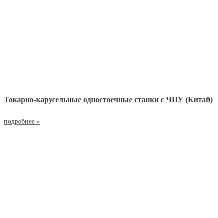
Токарно-карусельные одностоечные станки с ЧПУ (Китай)
подробнее »