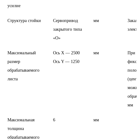
усилие
Структура стойки
Сервопривод
мм
Закал
закрытого типа
элект
«О»
Максимальный
Ось Х — 2500
мм
При в
размер
Ось Y — 1250
фикс
обрабатываемого
поло
листа
(цент
можн
обраб
мм
Максимальная
6
мм
толщина
обрабатываемого