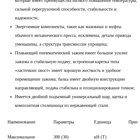
который имеет преимущества низкого повышения температуры,
сильной перегрузочной способности, стабильности и
надежности;
Энергоемкие компоненты, такие как маховики и муфты
обычного механического пресса, исключены, детали привода
уменьшены, а структура трансмиссии упрощена;
Плавающий пневматический зажим имеет большое усилие
зажима и стабильную подачу; встроенная каретка типа
«ласточкин хвост» имеет хорошую жесткость и удобное
перемещение зажима; балка имеет двойную конструкцию
направляющей, подача стабильна и позиционирование точное;
Имеется двойной подъемный универсальный шар, щетка и
композитная столешница из нержавеющей стали.
Наименование
Параметры
Единица
Прим
Максимальное
300 (30)
кН (T)