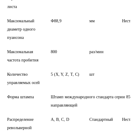
листа
Максимальный
Ф88,9
мм
Неста
диаметр одного
пуансона
Максимальная
800
раз/мин
частота пробития
Количество
5 (X, Y, Z, T, C)
шт
управляемых осей
Форма штампа
Штамп международного стандарта серии 85 
направляющей
Распределение
A, B, C, D
Стандартный
Неста
револьверной