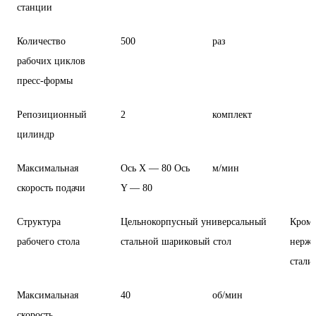
станции
Количество
500
раз
рабочих циклов
пресс-формы
Репозиционный
2
комплект
цилиндр
Максимальная
Ось Х — 80 Ось
м/мин
скорость подачи
Y — 80
Структура
Цельнокорпусный универсальный
Кромк
рабочего стола
стальной шариковый стол
нерж
стали
Максимальная
40
об/мин
скорость