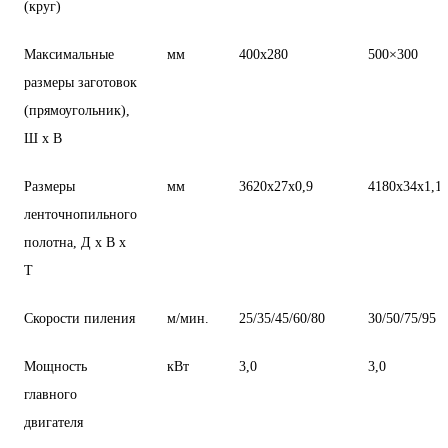
(круг)
Максимальные
мм
400х280
500×300
размеры заготовок
(прямоугольник),
Ш x В
Размеры
мм
3620х27х0,9
4180х34х1,1
ленточнопильного
полотна, Д x В x
Т
Скорости пиления
м/мин.
25/35/45/60/80
30/50/75/95
Мощность
кВт
3,0
3,0
главного
двигателя