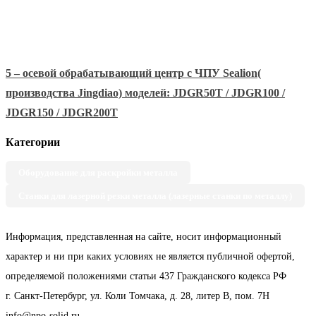
5 – осевой обрабатывающий центр с ЧПУ Sealion(
производства Jingdiao) моделей: JDGR50T / JDGR100 /
JDGR150 / JDGR200T
Категории
Оборудование для раскройки металла
Станки для лазерной резки металла (лазерные станки по металлу)
Информация, представленная на сайте, носит информационный
характер и ни при каких условиях не является публичной офертой,
определяемой положениями статьи 437 Гражданского кодекса РФ
г. Санкт-Петербург, ул. Коли Томчака, д. 28, литер В, пом. 7Н
info@npo-solid.ru